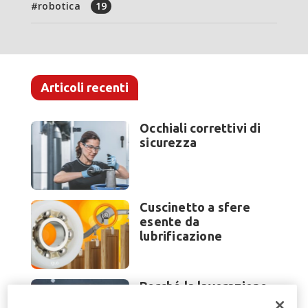
robotica
19
Articoli recenti
Occhiali correttivi di
sicurezza
Cuscinetto a sfere
esente da
lubrificazione
Perché la lavorazione
lamiera cambia