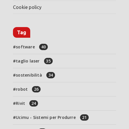
Cookie policy
Tag
software
40
taglio laser
35
sostenibilità
34
robot
26
Rivit
24
Ucimu - Sistemi per Produrre
21