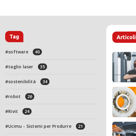
Tag
Articoli
software
40
taglio laser
35
sostenibilità
34
robot
26
Rivit
24
Ucimu - Sistemi per Produrre
21