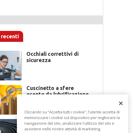
 recenti
Occhiali correttivi di
sicurezza
Cuscinetto a sfere
esente da lubrificazione
Cliccando su “Accetta tutti i cookie”, l'utente accetta di
memorizzare i cookie sul dispositivo per migliorare la
Perché la lavorazione
navigazione del sito, analizzare l'utilizzo del sito e
lamiera cambia modello
assistere nelle nostre attività di marketing.