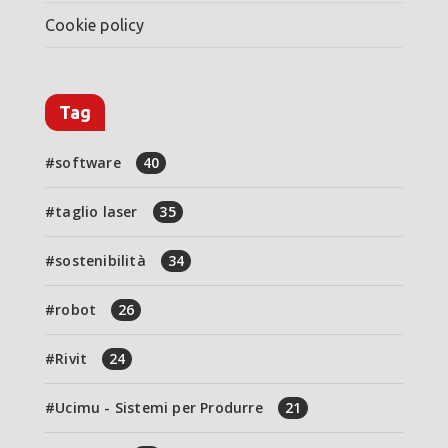
Cookie policy
Tag
software
40
taglio laser
35
sostenibilità
34
robot
26
Rivit
24
Ucimu - Sistemi per Produrre
21