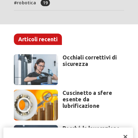
robotica
19
Articoli recenti
Occhiali correttivi di
sicurezza
Cuscinetto a sfere
esente da
lubrificazione
Perché la lavorazione
lamiera cambia