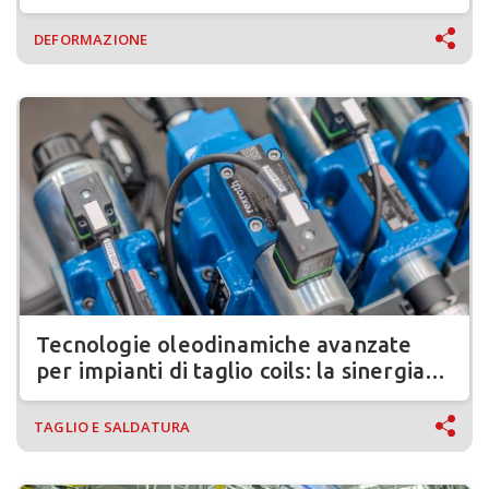
DEFORMAZIONE
Tecnologie oleodinamiche avanzate
per impianti di taglio coils: la sinergia
tra FIMIGroup, Bosch Rexroth e
Fluidodinamica
TAGLIO E SALDATURA