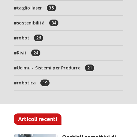
taglio laser
35
sostenibilità
34
robot
26
Rivit
24
Ucimu - Sistemi per Produrre
21
robotica
19
Articoli recenti