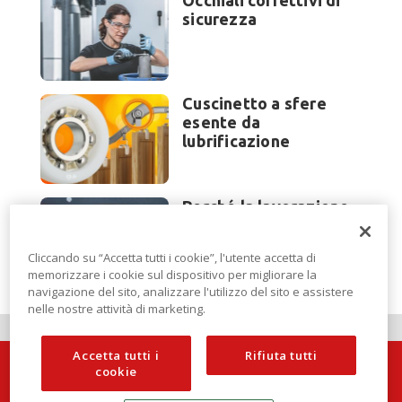
Occhiali correttivi di
sicurezza
Cuscinetto a sfere
esente da
lubrificazione
Perché la lavorazione
lamiera cambia
modello di scouting a
Cliccando su “Accetta tutti i cookie”, l'utente accetta di
EuroBLECH 2026?
memorizzare i cookie sul dispositivo per migliorare la
navigazione del sito, analizzare l'utilizzo del sito e assistere
nelle nostre attività di marketing.
Accetta tutti i
Rifiuta tutti
cookie