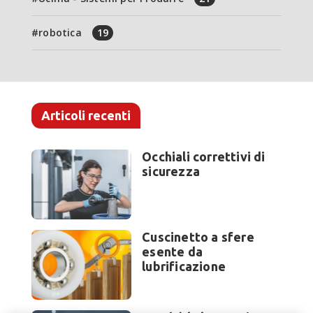
robotica
19
Articoli recenti
Occhiali correttivi di
sicurezza
Cuscinetto a sfere
esente da
lubrificazione