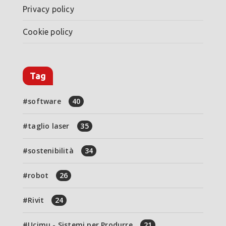
Privacy policy
Cookie policy
Tag
software
40
taglio laser
35
sostenibilità
34
robot
26
Rivit
24
Ucimu - Sistemi per Produrre
21