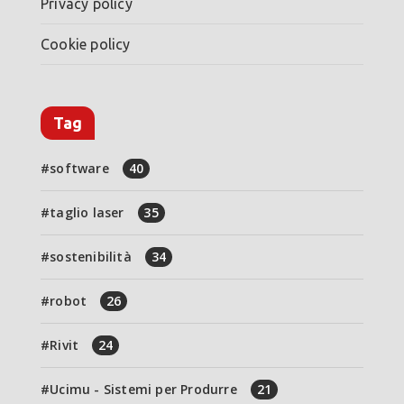
Privacy policy
Cookie policy
Tag
software
40
taglio laser
35
sostenibilità
34
robot
26
Rivit
24
Ucimu - Sistemi per Produrre
21