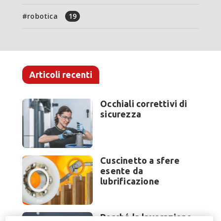
robotica
19
Articoli recenti
Occhiali correttivi di
sicurezza
Cuscinetto a sfere
esente da
lubrificazione
Perché la lavorazione