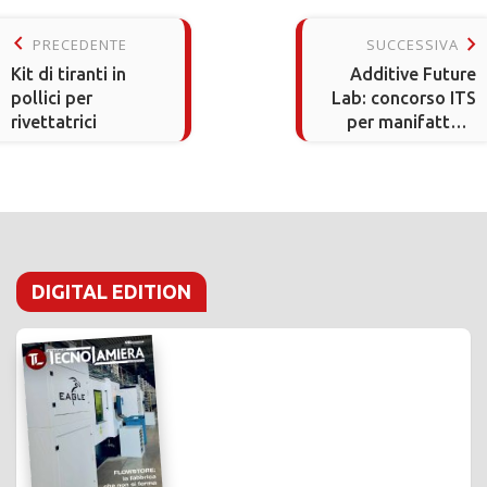
keyboard_arrow_left
keyboard_arrow_right
PRECEDENTE
SUCCESSIVA
Kit di tiranti in
Additive Future
pollici per
Lab: concorso ITS
rivettatrici
per manifattura
additiva
DIGITAL EDITION