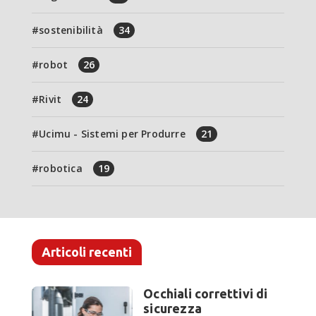
sostenibilità
34
robot
26
Rivit
24
Ucimu - Sistemi per Produrre
21
robotica
19
Articoli recenti
Occhiali correttivi di
sicurezza