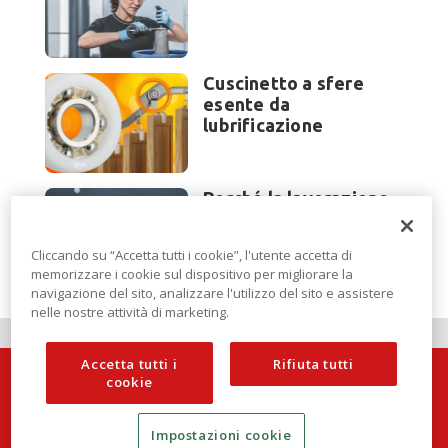
Cuscinetto a sfere
esente da
lubrificazione
Perché la lavorazione
lamiera cambia
modello di scouting a
Cliccando su “Accetta tutti i cookie”, l'utente accetta di
EuroBLECH 2026?
memorizzare i cookie sul dispositivo per migliorare la
navigazione del sito, analizzare l'utilizzo del sito e assistere
nelle nostre attività di marketing.
Accetta tutti i
Rifiuta tutti
cookie
Impostazioni cookie