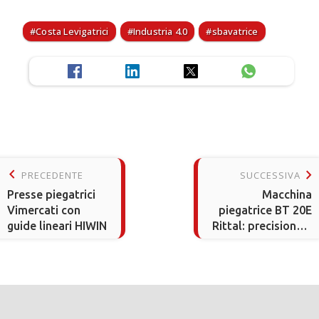
Costa Levigatrici
Industria 4.0
sbavatrice
keyboard_arrow_left
keyboard_arrow_right
PRECEDENTE
SUCCESSIVA
Presse piegatrici
Macchina
Vimercati con
piegatrice BT 20E
guide lineari HIWIN
Rittal: precisione e
automazione nella
lavorazione sbarre